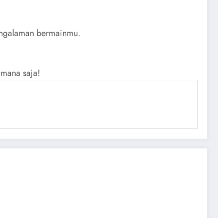
pengalaman bermainmu.
 mana saja!