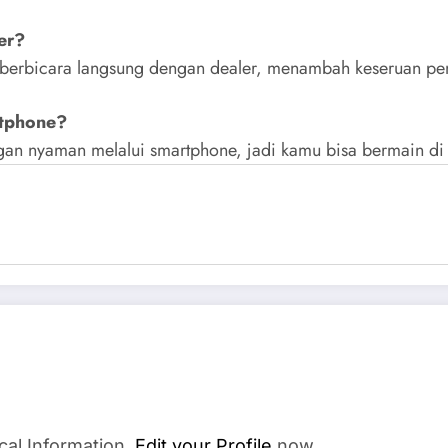
er?
 dan berbicara langsung dengan dealer, menambah keseruan 
rtphone?
an nyaman melalui smartphone, jadi kamu bisa bermain di
cal Information.
Edit your Profile
now.