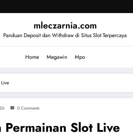
mleczarnia.com
Panduan Deposit dan Withdraw di Situs Slot Terpercaya
Home
Megawin
Mpo
 Live
026
0 Comments
Permainan Slot Live